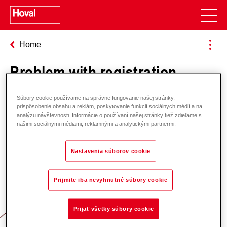
Home
Problem with registration
Súbory cookie používame na správne fungovanie našej stránky,
prispôsobenie obsahu a reklám, poskytovanie funkcií sociálnych médií a na
analýzu návštevnosti. Informácie o používaní našej stránky tiež zdieľame s
našimi sociálnymi médiami, reklamnými a analytickými partnermi.
Nastavenia súborov cookie
Zodpovednosť za energiu a životné
Prijmite iba nevyhnutné súbory cookie
prostredie
Prijať všetky súbory cookie