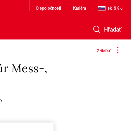
O spoločnosti
Kariéra
sk_SK
Hľadať
Zdieľať
ür Mess-,
o