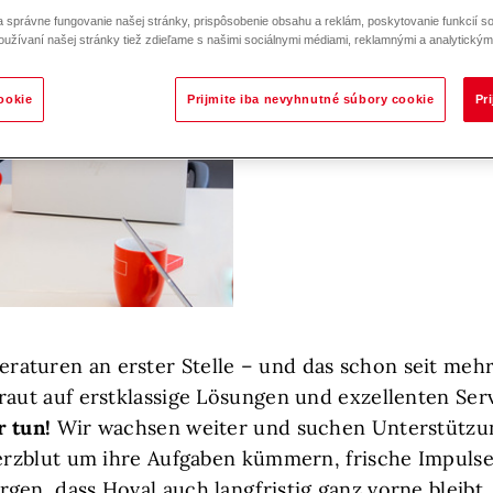
správne fungovanie našej stránky, prispôsobenie obsahu a reklám, poskytovanie funkcií so
oužívaní našej stránky tiež zdieľame s našimi sociálnymi médiami, reklamnými a analytickými
ookie
Prijmite iba nevyhnutné súbory cookie
Pr
aturen an erster Stelle – und das schon seit mehr
raut auf erstklassige Lösungen und exzellenten Serv
r tun!
Wir wachsen weiter und suchen Unterstützu
Herzblut um ihre Aufgaben kümmern, frische Impuls
gen, dass Hoval auch langfristig ganz vorne bleibt.