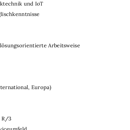
ktechnik und IoT
lischkenntnisse
ösungsorientierte Arbeitsweise
nternational, Europa)
P R/3
rviceumfeld