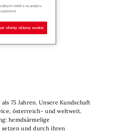
ciálnych médií a na analýzu
 partnermi.
ijať všetky súbory cookie
 als 75 Jahren. Unsere Kundschaft
ice, österreich- und weltweit.
ng: hemdsärmelige
e setzen und durch ihren