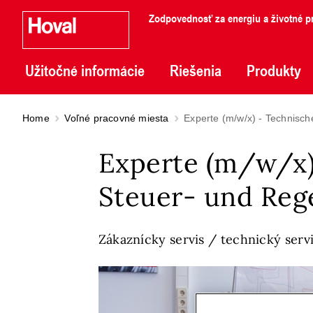
Zodpovednosť za energiu a životné pr
Užitočné informácie
Riešenia
Produkty
Home
Voľné pracovné miesta
Experte (m/w/x) - Technisch
Experte (m/w/x) 
Steuer- und Reg
Zákaznícky servis / technický serv