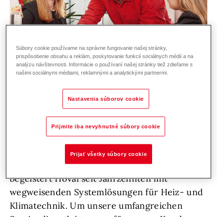
Súbory cookie používame na správne fungovanie našej stránky,
prispôsobenie obsahu a reklám, poskytovanie funkcií sociálnych médií a na
analýzu návštevnosti. Informácie o používaní našej stránky tiež zdieľame s
našimi sociálnymi médiami, reklamnými a analytickými partnermi.
Nastavenia súborov cookie
Zur Verstärkung unseres Service-Teams
Prijmite iba nevyhnutné súbory cookie
suchen wir DICH!
Prijať všetky súbory cookie
Als führendes Technologieunternehmen
begeistert Hoval seit Jahrzehnten mit
wegweisenden Systemlösungen für Heiz- und
Klimatechnik. Um unsere umfangreichen