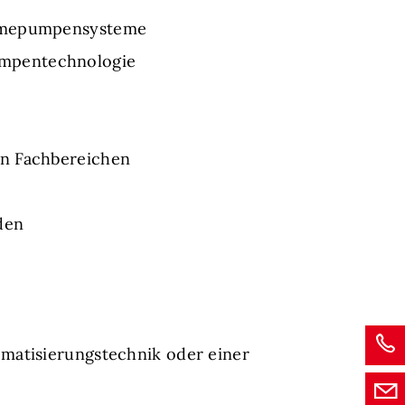
Wärmepumpensysteme
umpentechnologie
en Fachbereichen
den
omatisierungstechnik oder einer