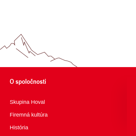
O spoločnosti
Prehľad
Skupina Hoval
Firemná kultúra
História