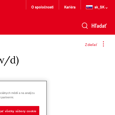
O spoločnosti
Kariéra
sk_SK
Hľadať
Zdieľať
w/d)
ciálnych médií a na analýzu
 partnermi.
ijať všetky súbory cookie