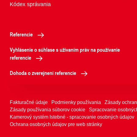
Kódex správania
Referencie
Vyhlásenie o súhlase s užívaním práv na používanie
referencie
Dohoda o zverejnení referencie
Fakturačné údaje
Podmienky používania
Zásady ochran
Zásady používania súborov cookie
Spracovanie osobných
Kamerový systém Istebné - spracovanie osobných údajov
Ochrana osobných údajov pre web stránky