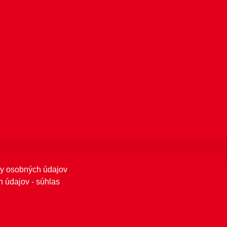
y osobných údajov
 údajov - súhlas