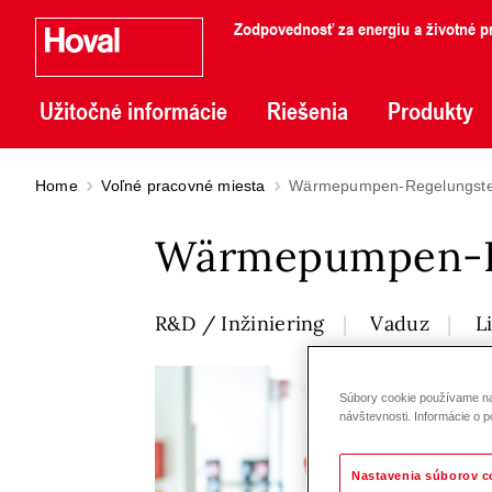
Zodpovednosť za energiu a životné pr
Užitočné informácie
Riešenia
Produkty
Home
Voľné pracovné miesta
Wärmepumpen-Regelungstec
Wärmepumpen-Re
R&D / Inžiniering
Vaduz
L
Súbory cookie používame na 
návštevnosti. Informácie o p
Nastavenia súborov c