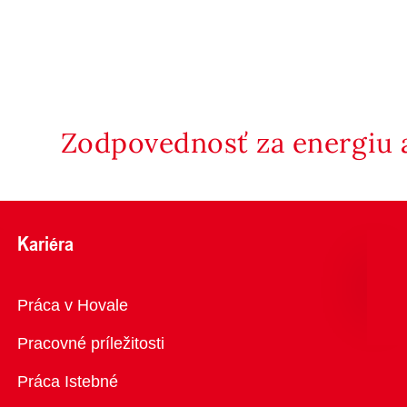
Zodpovednosť za energiu a
Kariéra
Prehľad
Práca v Hovale
Pracovné príležitosti
Práca Istebné