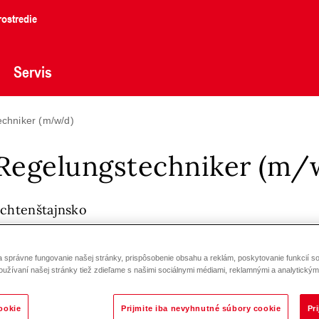
ostredie
Servis
hniker (m/w/d)
gelungstechniker (m/
ichtenštajnsko
správne fungovanie našej stránky, prispôsobenie obsahu a reklám, poskytovanie funkcií so
oužívaní našej stránky tiež zdieľame s našimi sociálnymi médiami, reklamnými a analytickými
ookie
Prijmite iba nevyhnutné súbory cookie
Pr