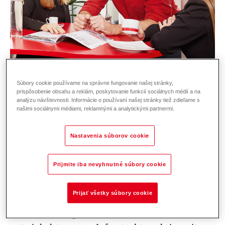
Súbory cookie používame na správne fungovanie našej stránky,
prispôsobenie obsahu a reklám, poskytovanie funkcií sociálnych médií a na
analýzu návštevnosti. Informácie o používaní našej stránky tiež zdieľame s
našimi sociálnymi médiami, reklamnými a analytickými partnermi.
Gestalte mit uns die Zukunft unserer IT!
Bei Hoval gestalten wir die Zukunft der
Nastavenia súborov cookie
Energie- und Klimatechnik mit. Damit unsere
IT-Systeme zuverlässig, sicher und
Prijmite iba nevyhnutné súbory cookie
zukunftsfähig bleiben, suchen wir einen
engagierten IT System Administrator (m/w/d).
Prijať všetky súbory cookie
In der Rolle übernimmst du die
Verantwortung für zentrale IT-Services,