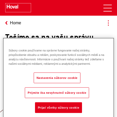
Home
Tešíme sa na vašu správu
Súbory cookie používame na správne fungovanie našej stránky,
prispôsobenie obsahu a reklám, poskytovanie funkcií sociálnych médií a na
analýzu návštevnosti. Informácie o používaní našej stránky tiež zdieľame s
našimi sociálnymi médiami, reklamnými a analytickými partnermi.
Nastavenia súborov cookie
Zodpovednosť za energiu a životné
Prijmite iba nevyhnutné súbory cookie
prostredie
Prijať všetky súbory cookie