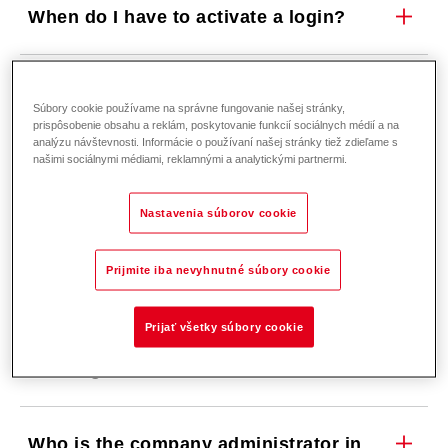
When do I have to activate a login?
What information is required to
Súbory cookie používame na správne fungovanie našej stránky,
activate the login?
prispôsobenie obsahu a reklám, poskytovanie funkcií sociálnych médií a na
analýzu návštevnosti. Informácie o používaní našej stránky tiež zdieľame s
našimi sociálnymi médiami, reklamnými a analytickými partnermi.
Activate Login - Confirmation Email
Nastavenia súborov cookie
Request Login
Prijmite iba nevyhnutné súbory cookie
Prijať všetky súbory cookie
What is a company administrator and
what rights does he have?
Who is the company administrator in