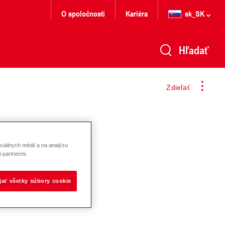
O spoločnosti
Kariéra
sk_SK
Hľadať
Zdieľať
ciálnych médií a na analýzu
 partnermi.
ijať všetky súbory cookie