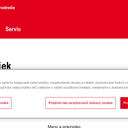
ostredie
Servis
iek
ovaní o uvedení produktov, novinkách a
správne fungovanie našej stránky, prispôsobenie obsahu a reklám, poskytovanie funkcií so
oužívaní našej stránky tiež zdieľame s našimi sociálnymi médiami, reklamnými a analytickými
ookie
Prijmite iba nevyhnutné súbory cookie
Pr