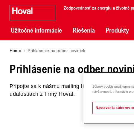
Zodpovednosť za energiu a životné pr
Užitočné informácie
Riešenia
Produkty
Home
Prihlasenie na odber noviniek
Prihlásenie na odber novin
Pripojte sa k nášmu mailing listu a buďte inform
Súbory cookie používame na 
návštevnosti. Informácie o p
udalostiach z firmy Hoval.
Nastavenia súborov c