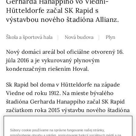
Gerharda Hanappiho vo Viedni-
Hütteldorfe začal SK Rapid s
výstavbou nového štadióna Allianz.
Škola a športová hala
Nová budova
Plyn
Nový domáci areál bol oficiálne otvorený 16.
júla 2016 a je vykurovaný plynovým
kondenzačným riešením Hoval.
Sk Rapid bol doma v Hütteldorfe na západe
Viedne od roku 1912. Na mieste bývalého
štadióna Gerharda Hanappiho začal SK Rapid
začiatkom roka 2015 výstavbu nového štadióna
Allianz. Už po 17 mesiacoch výstavby, stavebná
firma STRABAG odovzdala štadión ŠK Rapid.
Súbory cookie používame na správne fungovanie našej stránky,
To sa teraz používa od sezóny 2016/2017.
prispôsobenie obsahu a reklám, poskytovanie funkcií sociálnych médií a na