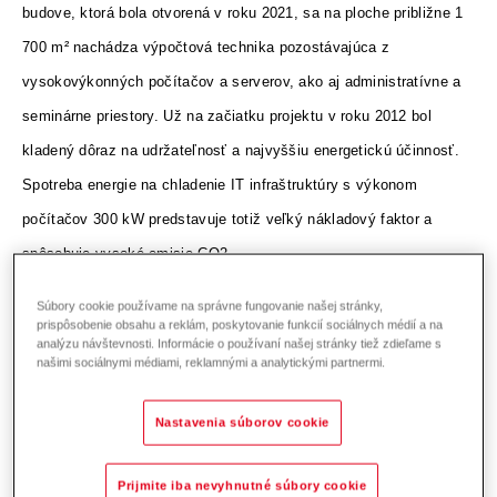
budove, ktorá bola otvorená v roku 2021, sa na ploche približne 1
700 m² nachádza výpočtová technika pozostávajúca z
vysokovýkonných počítačov a serverov, ako aj administratívne a
seminárne priestory. Už na začiatku projektu v roku 2012 bol
kladený dôraz na udržateľnosť a najvyššiu energetickú účinnosť.
Spotreba energie na chladenie IT infraštruktúry s výkonom
počítačov 300 kW predstavuje totiž veľký nákladový faktor a
spôsobuje vysoké emisie CO2.
Súbory cookie používame na správne fungovanie našej stránky,
prispôsobenie obsahu a reklám, poskytovanie funkcií sociálnych médií a na
analýzu návštevnosti. Informácie o používaní našej stránky tiež zdieľame s
našimi sociálnymi médiami, reklamnými a analytickými partnermi.
Naším cieľom bolo
Nastavenia súborov cookie
vybudovať efektívne a
ekologické výpočtové
Prijmite iba nevyhnutné súbory cookie