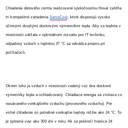
Chladenie dátového centra realizované spoločnosťou Hoval zahŕňa
tri kompaktné zariadenia
ServeCool
, ktoré disponujú vysoko
účinnými dvojitými doskovými výmenníkmi tepla. Aby sa teplota v
miestnosti udržala v optimálnom rozsahu pre IT techniku,
odpadový vzduch s teplotou 37 °C sa odvádza priamo pri
počítačoch.
Okrem toho je vzduch v miestnosti vedený cez dva doskové
výmenníky tepla a ochladzovaný. Chladiaca energia sa získava zo
nasávaného vonkajšieho vzduchu (procesného vzduchu). Pre
voľné chladenie sú potrebné vonkajšie teploty nižšie ako 24 °C. To
je splnené viac ako 300 dní v roku. Ak sa prekročí hranica 24