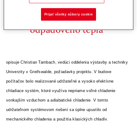
centrum. Bez chladiva a s
Prijať všetky súbory cookie
možnosťou využitia
odpadového tepla
opisuje Christian Tambach, vedúci oddelenia výstavby a techniky
Univerzity v Greifswalde, požiadavky projektu. V budove
počítačov bolo realizované udržateľné a vysoko efektívne
chladiace systém, ktoré využíva nepriame voľné chladenie
vonkajším vzduchom a adiabatické chladenie. V tomto
udržateľnom systémovom riešení sa úplne upustilo od
mechanického chladenia a použitia klasických chladív.