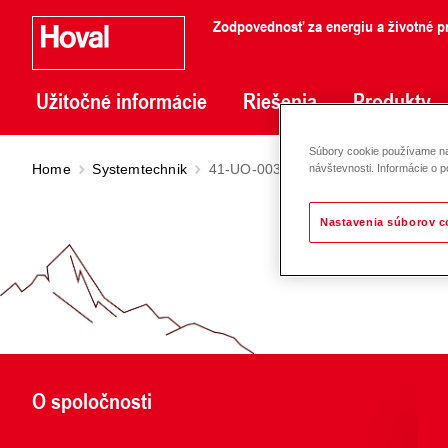
Zodpovednosť za energiu a životné pr
Užitočné informácie
Riešenia
Produkty
Súbory cookie používame na 
Home
Systemtechnik
41-UO-0030
návštevnosti. Informácie o p
Nastavenia súborov c
O spoločnosti