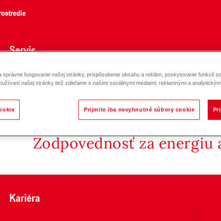
ostredie
Servis
správne fungovanie našej stránky, prispôsobenie obsahu a reklám, poskytovanie funkcií so
oužívaní našej stránky tiež zdieľame s našimi sociálnymi médiami, reklamnými a analytickými
ookie
Prijmite iba nevyhnutné súbory cookie
Pr
Zodpovednosť za energiu a
Kariéra