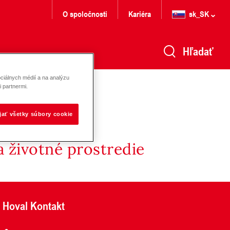
O spoločnosti
Kariéra
sk_SK
Hľadať
ciálnych médií a na analýzu
 partnermi.
ijať všetky súbory cookie
 životné prostredie
Hoval Kontakt