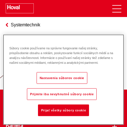
Systemtechnik
Súbory cookie používame na správne fungovanie našej stránky,
Zodpovednosť za energiu a životné
prispôsobenie obsahu a reklám, poskytovanie funkcií sociálnych médií a na
analýzu návštevnosti. Informácie o používaní našej stránky tiež zdieľame s
prostredie
našimi sociálnymi médiami, reklamnými a analytickými partnermi.
Nastavenia súborov cookie
Prijmite iba nevyhnutné súbory cookie
O spoločnosti
Prijať všetky súbory cookie
Kariéra