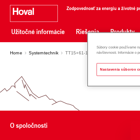
Zodpovednosť za energiu a životné pr
Užitočné informácie
Riešenia
Produkty
Súbory cookie používame na 
Home
Systemtechnik
TT15+61-1I-2H-1DD-DHK-MHK-DLK
návštevnosti. Informácie o p
Nastavenia súborov c
O spoločnosti