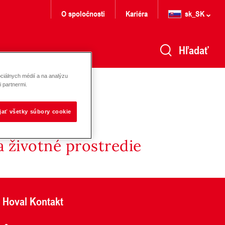
O spoločnosti
Kariéra
sk_SK
Hľadať
ciálnych médií a na analýzu
 partnermi.
ijať všetky súbory cookie
 životné prostredie
Hoval Kontakt