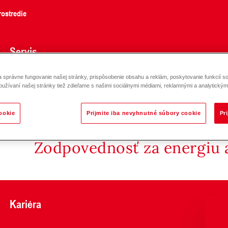
ostredie
Servis
správne fungovanie našej stránky, prispôsobenie obsahu a reklám, poskytovanie funkcií so
oužívaní našej stránky tiež zdieľame s našimi sociálnymi médiami, reklamnými a analytickými
ookie
Prijmite iba nevyhnutné súbory cookie
Pr
Zodpovednosť za energiu a
Kariéra