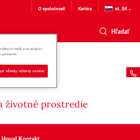
O spoločnosti
Kariéra
sk_SK
Hľadať
ciálnych médií a na analýzu
 partnermi.
ijať všetky súbory cookie
 životné prostredie
Hoval Kontakt