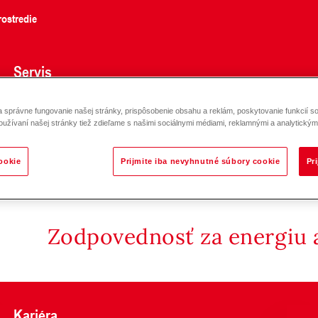
ostredie
Servis
správne fungovanie našej stránky, prispôsobenie obsahu a reklám, poskytovanie funkcií so
oužívaní našej stránky tiež zdieľame s našimi sociálnymi médiami, reklamnými a analytickými
rosím, skúste znova
ookie
Prijmite iba nevyhnutné súbory cookie
Pr
Zodpovednosť za energiu a
Kariéra