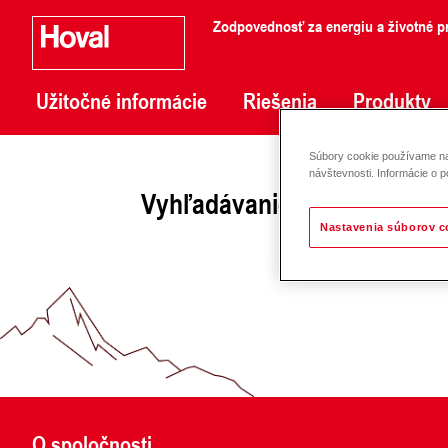
Zodpovednosť za energiu a životné pr
Užitočné informácie
Riešenia
Produkty
Súbory cookie používame na 
návštevnosti. Informácie o p
Vyhľadávanie neúspešné, p
Nastavenia súborov c
O spoločnosti