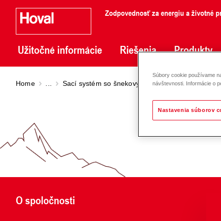
Zodpovednosť za energiu a životné pr
Užitočné informácie
Riešenia
Produkty
Súbory cookie používame na 
Home
...
Sací systém so šnekovým dopravníkom
Sací 
návštevnosti. Informácie o p
Nastavenia súborov c
O spoločnosti