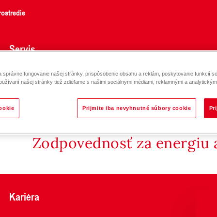
ostredie
Servis
správne fungovanie našej stránky, prispôsobenie obsahu a reklám, poskytovanie funkcií so
systém so šnekom RAS 42-1 - 42-10
oužívaní našej stránky tiež zdieľame s našimi sociálnymi médiami, reklamnými a analytickými
ookie
Prijmite iba nevyhnutné súbory cookie
Pr
Zodpovednosť za energiu a
Kariéra