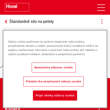
Štandardné silo na pelety
Súbory cookie používame na správne fungovanie našej stránky,
Zodpovednosť za energiu a životné
prispôsobenie obsahu a reklám, poskytovanie funkcií sociálnych médií a na
analýzu návštevnosti. Informácie o používaní našej stránky tiež zdieľame s
prostredie
našimi sociálnymi médiami, reklamnými a analytickými partnermi.
Nastavenia súborov cookie
Prijmite iba nevyhnutné súbory cookie
O spoločnosti
Prijať všetky súbory cookie
Kariéra