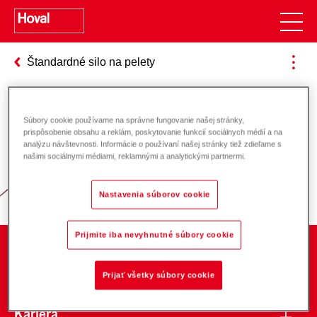
Štandardné silo na pelety
Súbory cookie používame na správne fungovanie našej stránky,
Zodpovednosť za energiu a životné
prispôsobenie obsahu a reklám, poskytovanie funkcií sociálnych médií a na
analýzu návštevnosti. Informácie o používaní našej stránky tiež zdieľame s
prostredie
našimi sociálnymi médiami, reklamnými a analytickými partnermi.
Nastavenia súborov cookie
Prijmite iba nevyhnutné súbory cookie
O spoločnosti
Prijať všetky súbory cookie
Kariéra