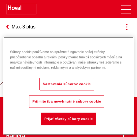
Max-3 plus
Súbory cookie používame na správne fungovanie našej stránky,
Zodpovednosť za energiu a životné
prispôsobenie obsahu a reklám, poskytovanie funkcií sociálnych médií a na
analýzu návštevnosti. Informácie o používaní našej stránky tiež zdieľame s
prostredie
našimi sociálnymi médiami, reklamnými a analytickými partnermi.
Nastavenia súborov cookie
Prijmite iba nevyhnutné súbory cookie
O spoločnosti
Prijať všetky súbory cookie
Kariéra