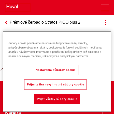
Prémiové čerpadlo Stratos PICO plus 2
Súbory cookie používame na správne fungovanie našej stránky,
Zodpovednosť za energiu a životné
prispôsobenie obsahu a reklám, poskytovanie funkcií sociálnych médií a na
analýzu návštevnosti. Informácie o používaní našej stránky tiež zdieľame s
prostredie
našimi sociálnymi médiami, reklamnými a analytickými partnermi.
Nastavenia súborov cookie
Prijmite iba nevyhnutné súbory cookie
O spoločnosti
Prijať všetky súbory cookie
Kariéra