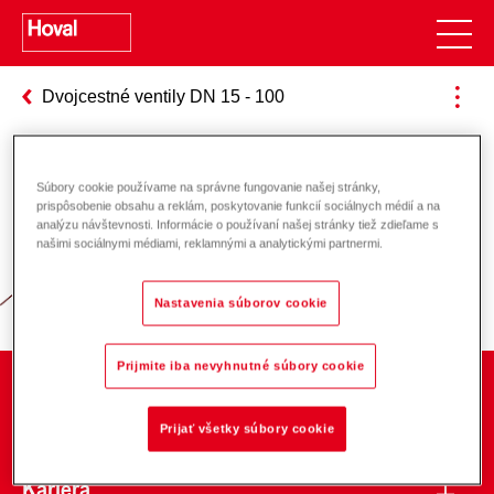
Dvojcestné ventily DN 15 - 100
Súbory cookie používame na správne fungovanie našej stránky,
Zodpovednosť za energiu a životné
prispôsobenie obsahu a reklám, poskytovanie funkcií sociálnych médií a na
analýzu návštevnosti. Informácie o používaní našej stránky tiež zdieľame s
prostredie
našimi sociálnymi médiami, reklamnými a analytickými partnermi.
Nastavenia súborov cookie
Prijmite iba nevyhnutné súbory cookie
O spoločnosti
Prijať všetky súbory cookie
Kariéra