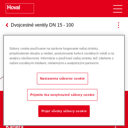
Dvojcestné ventily DN 15 - 100
Súbory cookie používame na správne fungovanie našej stránky,
Zodpovednosť za energiu a životné
prispôsobenie obsahu a reklám, poskytovanie funkcií sociálnych médií a na
analýzu návštevnosti. Informácie o používaní našej stránky tiež zdieľame s
prostredie
našimi sociálnymi médiami, reklamnými a analytickými partnermi.
Nastavenia súborov cookie
Prijmite iba nevyhnutné súbory cookie
O spoločnosti
Prijať všetky súbory cookie
Kariéra