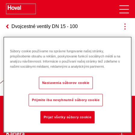
Dvojcestné ventily DN 15 - 100
Súbory cookie používame na správne fungovanie našej stránky,
Zodpovednosť za energiu a životné
prispôsobenie obsahu a reklám, poskytovanie funkcií sociálnych médií a na
analýzu návštevnosti. Informácie o používaní našej stránky tiež zdieľame s
prostredie
našimi sociálnymi médiami, reklamnými a analytickými partnermi.
Nastavenia súborov cookie
Prijmite iba nevyhnutné súbory cookie
O spoločnosti
Prijať všetky súbory cookie
Kariéra