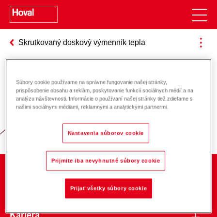
Skrutkovaný doskový výmenník tepla
Súbory cookie používame na správne fungovanie našej stránky,
Zodpovednosť za energiu a životné
prispôsobenie obsahu a reklám, poskytovanie funkcií sociálnych médií a na
analýzu návštevnosti. Informácie o používaní našej stránky tiež zdieľame s
prostredie
našimi sociálnymi médiami, reklamnými a analytickými partnermi.
Nastavenia súborov cookie
Prijmite iba nevyhnutné súbory cookie
O spoločnosti
Prijať všetky súbory cookie
Kariéra