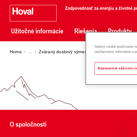
Zodpovednosť za energiu a životné pr
Užitočné informácie
Riešenia
Produkty
Súbory cookie používame na 
Home
...
Zváraný doskový výmenník tepla
Doskový výme
návštevnosti. Informácie o p
Nastavenia súborov c
O spoločnosti