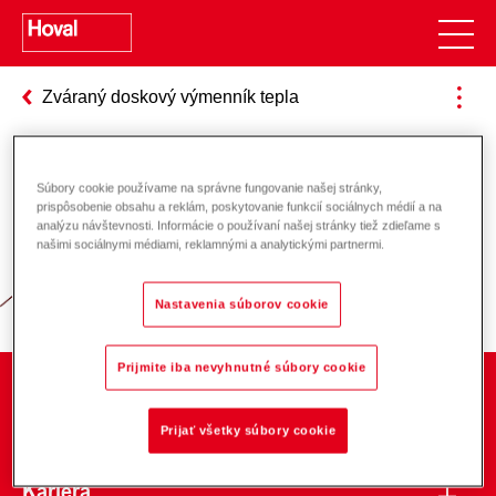
Zváraný doskový výmenník tepla
Súbory cookie používame na správne fungovanie našej stránky,
Zodpovednosť za energiu a životné
prispôsobenie obsahu a reklám, poskytovanie funkcií sociálnych médií a na
analýzu návštevnosti. Informácie o používaní našej stránky tiež zdieľame s
prostredie
našimi sociálnymi médiami, reklamnými a analytickými partnermi.
Nastavenia súborov cookie
Prijmite iba nevyhnutné súbory cookie
O spoločnosti
Prijať všetky súbory cookie
Kariéra