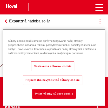
Expanzná nádoba solár
Súbory cookie používame na správne fungovanie našej stránky,
Zodpovednosť za energiu a životné
prispôsobenie obsahu a reklám, poskytovanie funkcií sociálnych médií a na
analýzu návštevnosti. Informácie o používaní našej stránky tiež zdieľame s
prostredie
našimi sociálnymi médiami, reklamnými a analytickými partnermi.
Nastavenia súborov cookie
Prijmite iba nevyhnutné súbory cookie
O spoločnosti
Prijať všetky súbory cookie
Kariéra