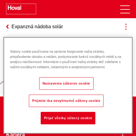
Expanzná nádoba solár
Súbory cookie používame na správne fungovanie našej stránky,
Zodpovednosť za energiu a životné
prispôsobenie obsahu a reklám, poskytovanie funkcií sociálnych médií a na
analýzu návštevnosti. Informácie o používaní našej stránky tiež zdieľame s
prostredie
našimi sociálnymi médiami, reklamnými a analytickými partnermi.
Nastavenia súborov cookie
Prijmite iba nevyhnutné súbory cookie
O spoločnosti
Prijať všetky súbory cookie
Kariéra