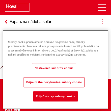
Expanzná nádoba solár
Súbory cookie používame na správne fungovanie našej stránky,
Zodpovednosť za energiu a životné
prispôsobenie obsahu a reklám, poskytovanie funkcií sociálnych médií a na
analýzu návštevnosti. Informácie o používaní našej stránky tiež zdieľame s
prostredie
našimi sociálnymi médiami, reklamnými a analytickými partnermi.
Nastavenia súborov cookie
Prijmite iba nevyhnutné súbory cookie
O spoločnosti
Prijať všetky súbory cookie
Kariéra