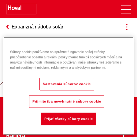
Expanzná nádoba solár
Súbory cookie používame na správne fungovanie našej stránky,
Zodpovednosť za energiu a životné
prispôsobenie obsahu a reklám, poskytovanie funkcií sociálnych médií a na
analýzu návštevnosti. Informácie o používaní našej stránky tiež zdieľame s
prostredie
našimi sociálnymi médiami, reklamnými a analytickými partnermi.
Nastavenia súborov cookie
Prijmite iba nevyhnutné súbory cookie
O spoločnosti
Prijať všetky súbory cookie
Kariéra