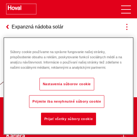
Expanzná nádoba solár
Súbory cookie používame na správne fungovanie našej stránky,
Zodpovednosť za energiu a životné
prispôsobenie obsahu a reklám, poskytovanie funkcií sociálnych médií a na
analýzu návštevnosti. Informácie o používaní našej stránky tiež zdieľame s
prostredie
našimi sociálnymi médiami, reklamnými a analytickými partnermi.
Nastavenia súborov cookie
Prijmite iba nevyhnutné súbory cookie
O spoločnosti
Prijať všetky súbory cookie
Kariéra