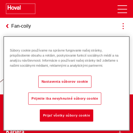
Fan-coily
Súbory cookie používame na správne fungovanie našej stránky,
Zodpovednosť za energiu a životné
prispôsobenie obsahu a reklám, poskytovanie funkcií sociálnych médií a na
analýzu návštevnosti. Informácie o používaní našej stránky tiež zdieľame s
prostredie
našimi sociálnymi médiami, reklamnými a analytickými partnermi.
Nastavenia súborov cookie
Prijmite iba nevyhnutné súbory cookie
O spoločnosti
Prijať všetky súbory cookie
Kariéra