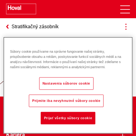
Stratifikačný zásobník
Súbory cookie používame na správne fungovanie našej stránky,
Zodpovednosť za energiu a životné
prispôsobenie obsahu a reklám, poskytovanie funkcií sociálnych médií a na
analýzu návštevnosti. Informácie o používaní našej stránky tiež zdieľame s
prostredie
našimi sociálnymi médiami, reklamnými a analytickými partnermi.
Nastavenia súborov cookie
Prijmite iba nevyhnutné súbory cookie
O spoločnosti
Prijať všetky súbory cookie
Kariéra