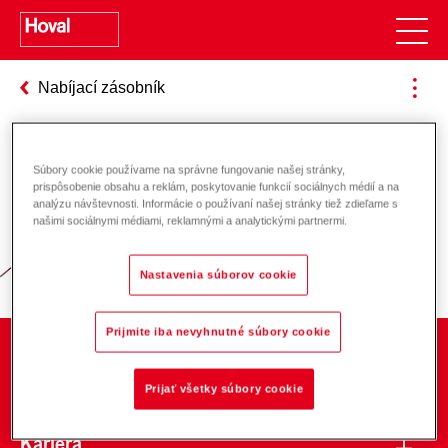
Nabíjací zásobník
Súbory cookie používame na správne fungovanie našej stránky,
Zodpovednosť za energiu a životné
prispôsobenie obsahu a reklám, poskytovanie funkcií sociálnych médií a na
analýzu návštevnosti. Informácie o používaní našej stránky tiež zdieľame s
prostredie
našimi sociálnymi médiami, reklamnými a analytickými partnermi.
Nastavenia súborov cookie
Prijmite iba nevyhnutné súbory cookie
O spoločnosti
Prijať všetky súbory cookie
Kariéra