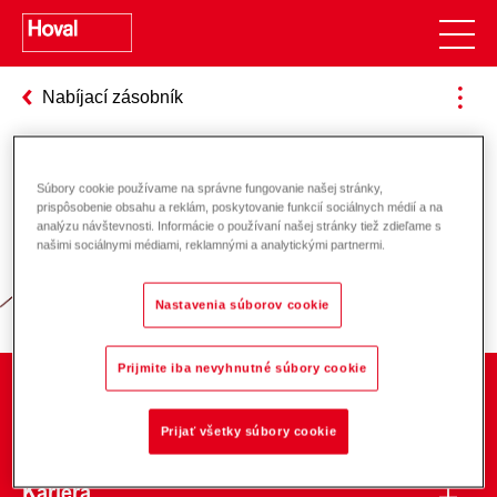
Nabíjací zásobník
Súbory cookie používame na správne fungovanie našej stránky,
Zodpovednosť za energiu a životné
prispôsobenie obsahu a reklám, poskytovanie funkcií sociálnych médií a na
analýzu návštevnosti. Informácie o používaní našej stránky tiež zdieľame s
prostredie
našimi sociálnymi médiami, reklamnými a analytickými partnermi.
Nastavenia súborov cookie
Prijmite iba nevyhnutné súbory cookie
O spoločnosti
Prijať všetky súbory cookie
Kariéra