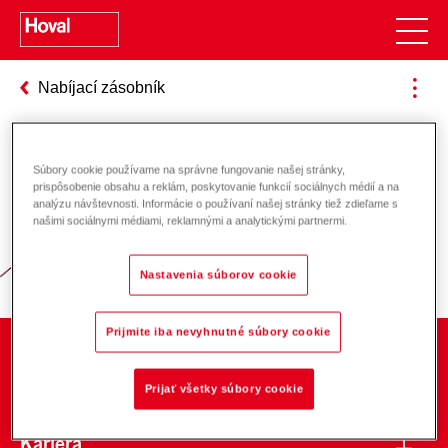
Nabíjací zásobník
Súbory cookie používame na správne fungovanie našej stránky,
Zodpovednosť za energiu a životné
prispôsobenie obsahu a reklám, poskytovanie funkcií sociálnych médií a na
analýzu návštevnosti. Informácie o používaní našej stránky tiež zdieľame s
prostredie
našimi sociálnymi médiami, reklamnými a analytickými partnermi.
Nastavenia súborov cookie
Prijmite iba nevyhnutné súbory cookie
O spoločnosti
Prijať všetky súbory cookie
Kariéra