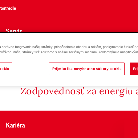
ostredie
Servis
správne fungovanie našej stránky, prispôsobenie obsahu a reklám, poskytovanie funkcií so
oužívaní našej stránky tiež zdieľame s našimi sociálnymi médiami, reklamnými a analytickými
ookie
Prijmite iba nevyhnutné súbory cookie
Pr
Zodpovednosť za energiu a
Kariéra