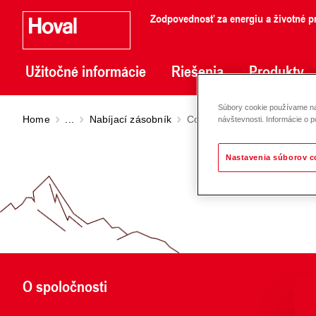
Zodpovednosť za energiu a životné pr
Užitočné informácie
Riešenia
Produkty
Súbory cookie používame na 
Home
...
Nabíjací zásobník
CombiVal E (300-2000)
návštevnosti. Informácie o p
Nastavenia súborov c
O spoločnosti