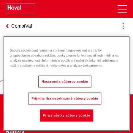
CombiVal
Súbory cookie používame na správne fungovanie našej stránky,
Zodpovednosť za energiu a životné
prispôsobenie obsahu a reklám, poskytovanie funkcií sociálnych médií a na
analýzu návštevnosti. Informácie o používaní našej stránky tiež zdieľame s
prostredie
našimi sociálnymi médiami, reklamnými a analytickými partnermi.
Nastavenia súborov cookie
Prijmite iba nevyhnutné súbory cookie
O spoločnosti
Prijať všetky súbory cookie
Kariéra