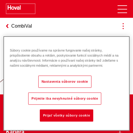
CombiVal
Súbory cookie používame na správne fungovanie našej stránky,
Zodpovednosť za energiu a životné
prispôsobenie obsahu a reklám, poskytovanie funkcií sociálnych médií a na
analýzu návštevnosti. Informácie o používaní našej stránky tiež zdieľame s
prostredie
našimi sociálnymi médiami, reklamnými a analytickými partnermi.
Nastavenia súborov cookie
Prijmite iba nevyhnutné súbory cookie
O spoločnosti
Prijať všetky súbory cookie
Kariéra