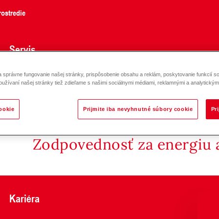
ostredie
Servis
správne fungovanie našej stránky, prispôsobenie obsahu a reklám, poskytovanie funkcií so
oužívaní našej stránky tiež zdieľame s našimi sociálnymi médiami, reklamnými a analytickými
ookie
Prijmite iba nevyhnutné súbory cookie
Pr
Zodpovednosť za energiu a
Kariéra