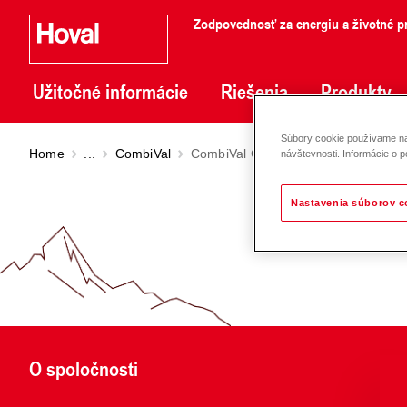
Zodpovednosť za energiu a životné pr
Užitočné informácie
Riešenia
Produkty
Súbory cookie používame na 
Home
...
CombiVal
CombiVal CSR (300-2000)
návštevnosti. Informácie o p
Nastavenia súborov c
O spoločnosti