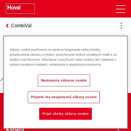
CombiVal
Súbory cookie používame na správne fungovanie našej stránky,
Zodpovednosť za energiu a životné
prispôsobenie obsahu a reklám, poskytovanie funkcií sociálnych médií a na
analýzu návštevnosti. Informácie o používaní našej stránky tiež zdieľame s
prostredie
našimi sociálnymi médiami, reklamnými a analytickými partnermi.
Nastavenia súborov cookie
Prijmite iba nevyhnutné súbory cookie
O spoločnosti
Prijať všetky súbory cookie
Kariéra