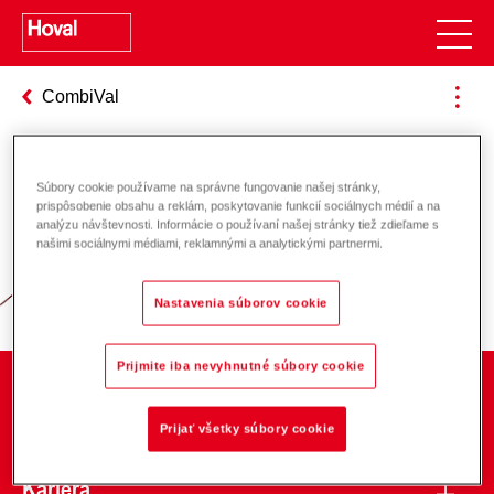
CombiVal
Súbory cookie používame na správne fungovanie našej stránky,
Zodpovednosť za energiu a životné
prispôsobenie obsahu a reklám, poskytovanie funkcií sociálnych médií a na
analýzu návštevnosti. Informácie o používaní našej stránky tiež zdieľame s
prostredie
našimi sociálnymi médiami, reklamnými a analytickými partnermi.
Nastavenia súborov cookie
Prijmite iba nevyhnutné súbory cookie
O spoločnosti
Prijať všetky súbory cookie
Kariéra