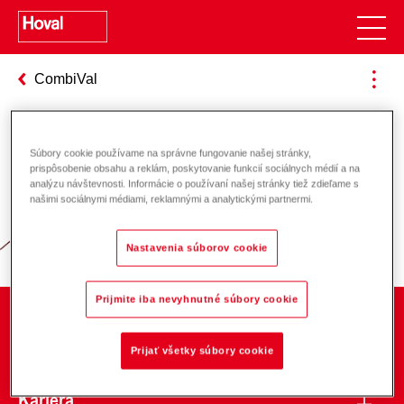
CombiVal
Súbory cookie používame na správne fungovanie našej stránky,
Zodpovednosť za energiu a životné
prispôsobenie obsahu a reklám, poskytovanie funkcií sociálnych médií a na
analýzu návštevnosti. Informácie o používaní našej stránky tiež zdieľame s
prostredie
našimi sociálnymi médiami, reklamnými a analytickými partnermi.
Nastavenia súborov cookie
Prijmite iba nevyhnutné súbory cookie
O spoločnosti
Prijať všetky súbory cookie
Kariéra