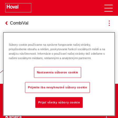
CombiVal
Súbory cookie používame na správne fungovanie našej stránky,
Zodpovednosť za energiu a životné
prispôsobenie obsahu a reklám, poskytovanie funkcií sociálnych médií a na
analýzu návštevnosti. Informácie o používaní našej stránky tiež zdieľame s
prostredie
našimi sociálnymi médiami, reklamnými a analytickými partnermi.
Nastavenia súborov cookie
Prijmite iba nevyhnutné súbory cookie
O spoločnosti
Prijať všetky súbory cookie
Kariéra