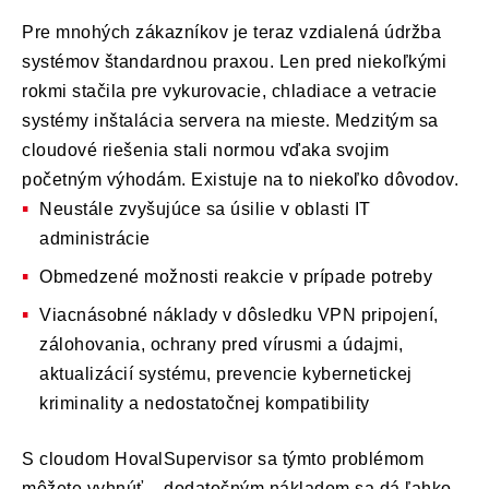
Pre mnohých zákazníkov je teraz vzdialená údržba
systémov štandardnou praxou. Len pred niekoľkými
rokmi stačila pre vykurovacie, chladiace a vetracie
systémy inštalácia servera na mieste. Medzitým sa
cloudové riešenia stali normou vďaka svojim
početným výhodám. Existuje na to niekoľko dôvodov.
Neustále zvyšujúce sa úsilie v oblasti IT
administrácie
Obmedzené možnosti reakcie v prípade potreby
Viacnásobné náklady v dôsledku VPN pripojení,
zálohovania, ochrany pred vírusmi a údajmi,
aktualizácií systému, prevencie kybernetickej
kriminality a nedostatočnej kompatibility
S cloudom HovalSupervisor sa týmto problémom
môžete vyhnúť – dodatočným nákladom sa dá ľahko