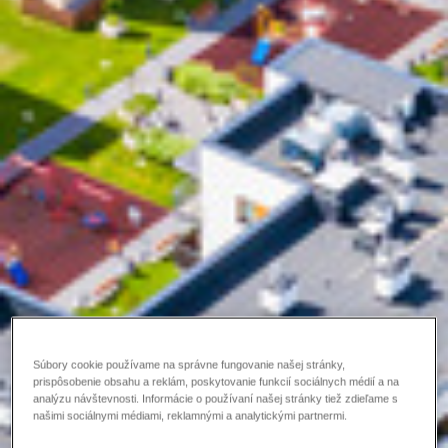
Súbory cookie používame na správne fungovanie našej stránky,
prispôsobenie obsahu a reklám, poskytovanie funkcií sociálnych médií a na
analýzu návštevnosti. Informácie o používaní našej stránky tiež zdieľame s
našimi sociálnymi médiami, reklamnými a analytickými partnermi.