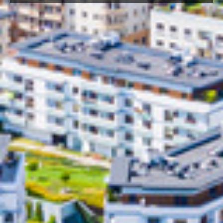
individuálne určíte, čo vyhovuje
vášmu obchodnému modelu.
Vaše požiadavky definujú služby,
ktoré od nás dostanete – na
rozdiel od štandardných riešení,
ktoré ponúka mnoho
konkurentov.