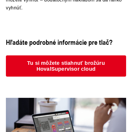
vyhnúť.
Hľadáte podrobné informácie pre tlač?
Tu si môžete stiahnuť brožúru
HovalSupervisor cloud