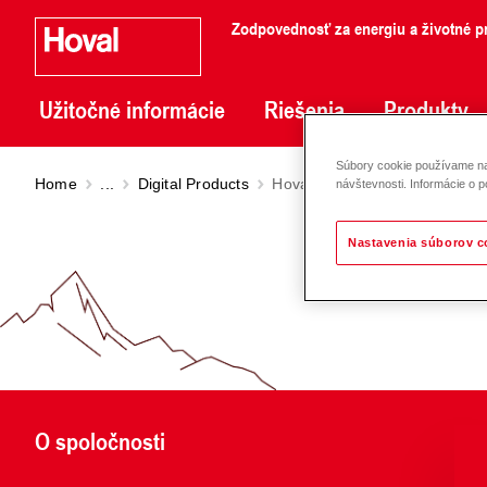
Zodpovednosť za energiu a životné pr
Užitočné informácie
Riešenia
Produkty
Súbory cookie používame na 
Home
...
Digital Products
HovalSupervisor cloud
návštevnosti. Informácie o p
Nastavenia súborov c
O spoločnosti