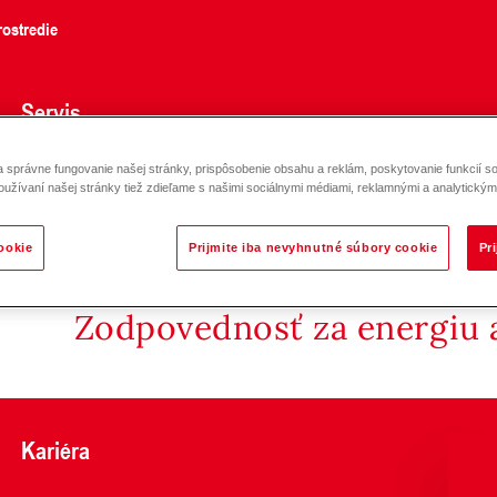
ostredie
Servis
správne fungovanie našej stránky, prispôsobenie obsahu a reklám, poskytovanie funkcií so
oužívaní našej stránky tiež zdieľame s našimi sociálnymi médiami, reklamnými a analytickými
ookie
Prijmite iba nevyhnutné súbory cookie
Pr
Zodpovednosť za energiu a
Kariéra