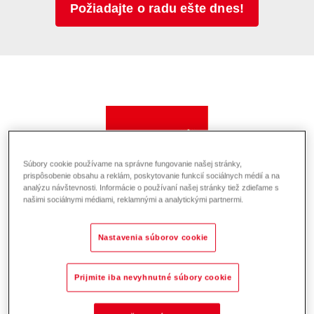
Požiadajte o radu ešte dnes!
Súbory cookie používame na správne fungovanie našej stránky,
prispôsobenie obsahu a reklám, poskytovanie funkcií sociálnych médií a na
analýzu návštevnosti. Informácie o používaní našej stránky tiež zdieľame s
našimi sociálnymi médiami, reklamnými a analytickými partnermi.
Vlastné riešenie
Nastavenia súborov cookie
Decentralizované riešenie vnútornej klímy je
vhodné pre jednopodlažné veľké priestory
Prijmite iba nevyhnutné súbory cookie
všetkých typov - od dielní až po vysokopodlažné
sklady. Systém privádza čerstvý vzduch, odsáva