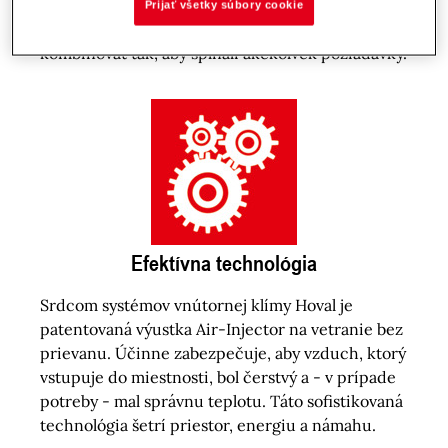
použitý vzduch a zabezpečuje vykurovanie a
Prijať všetky súbory cookie
chladenie. Moduly sa dajú individuálne
kombinovať tak, aby spĺňali akékoľvek požiadavky.
Efektívna technológia
Srdcom systémov vnútornej klímy Hoval je
patentovaná výustka Air-Injector na vetranie bez
prievanu. Účinne zabezpečuje, aby vzduch, ktorý
vstupuje do miestnosti, bol čerstvý a - v prípade
potreby - mal správnu teplotu. Táto sofistikovaná
technológia šetrí priestor, energiu a námahu.