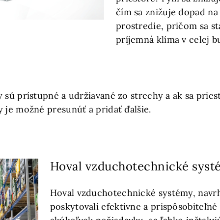
čím sa znižuje dopad na
prostredie, pričom sa s
príjemná klíma v celej b
 sú prístupné a udržiavané zo strechy a ak sa pries
y je možné presunúť a pridať ďalšie.
Hoval vzduchotechnické syst
Hoval vzduchotechnické systémy, navrh
poskytovali efektívne a prispôsobiteľné 