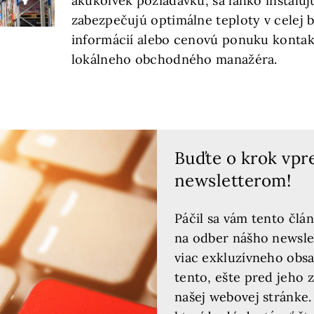
akúkoľvek požiadavku, sa ľahko inštaluj
zabezpečujú optimálne teploty v celej b
informácií alebo cenovú ponuku kontak
lokálneho obchodného manažéra.
Buďte o krok vpr
newsletterom!
Páčil sa vám tento člán
na odber nášho newslet
viac exkluzívneho obsa
tento, ešte pred jeho 
našej webovej stránke.