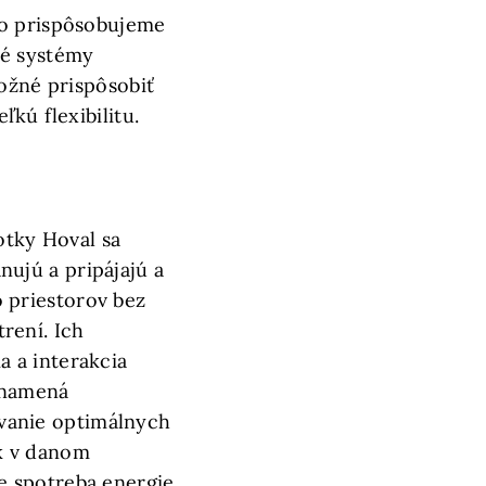
to prispôsobujeme
né systémy
možné prispôsobiť
kú flexibilitu.
tky Hoval sa
nujú a pripájajú a
 priestorov bez
rení. Ich
a a interakcia
znamená
vanie optimálnych
k v danom
e spotreba energie,