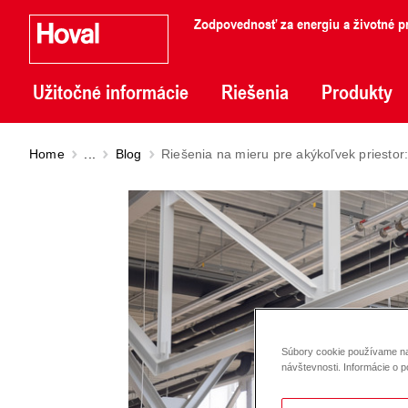
Zodpovednosť za energiu a životné pr
Užitočné informácie
Riešenia
Produkty
Home
...
Blog
Riešenia na mieru pre akýkoľvek priestor
Súbory cookie používame na 
návštevnosti. Informácie o p