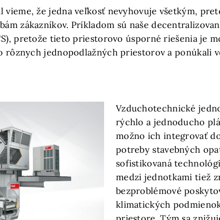
l vieme, že jedna veľkosť nevyhovuje všetkým, pre
ebám zákazníkov. Príkladom sú naše decentralizova
CS), pretože tieto priestorovo úsporné riešenia je 
do rôznych jednopodlažných priestorov a ponúkali veľ
Vzduchotechnické jedno
rýchlo a jednoducho plá
možno ich integrovať do
potreby stavebných opat
sofistikovaná technológi
medzi jednotkami tiež 
bezproblémové poskyto
klimatických podmieno
priestore. Tým sa znižuj