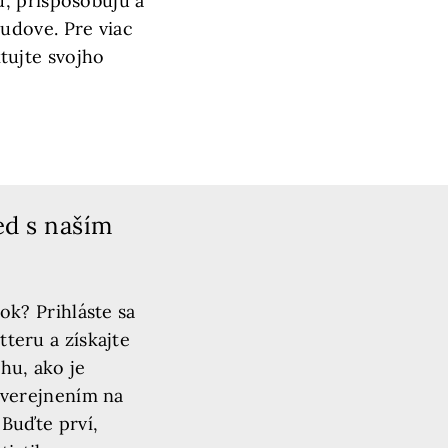
ú, prispôsobujú a
udove. Pre viac
tujte svojho
ed s naším
ok? Prihláste sa
teru a získajte
hu, ako je
zverejnením na
 Buďte prví,