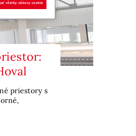
ijať všetky súbory cookie
riestor:
Hoval
né priestory s
porné,