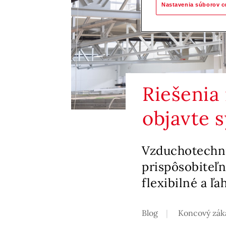
Nastavenia súborov c
Riešenia 
objavte 
Vzduchotechni
prispôsobiteľ
flexibilné a ľ
Blog
Koncový záka