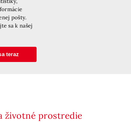
tistiky,
nformácie
enej pošty.
te sa k našej
sa teraz
 životné prostredie