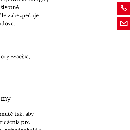
 životné
tále zabezpečuje
udove.
tory zväčšia,
émy
nuté tak, aby
riešenia pre