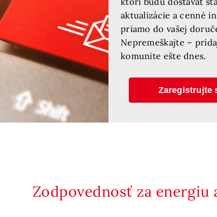
ktorí budú dostávať šta
aktualizácie a cenné i
priamo do vašej doruč
Nepremeškajte – pridaj
komunite ešte dnes.
Zaregistrujte 
Zodpovednosť za energiu a