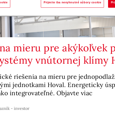
ookie
Prijmite iba nevyhnutné súbory cookie
Pr
na mieru pre akýkoľvek p
systémy vnútornej klímy 
cké riešenia na mieru pre jednopodlaž
nými jednotkami Hoval. Energeticky ús
ahko integrovateľné. Objavte viac
zník - investor