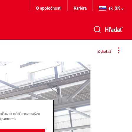
O spoločnosti
Kariéra
sk_SK
Hľadať
Zdieľať
ciálnych médií a na analýzu
 partnermi.