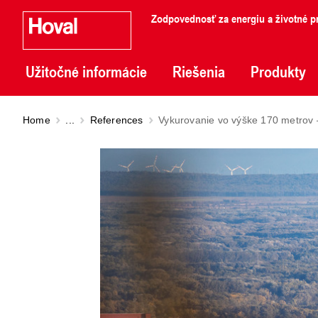
Zodpovednosť za energiu a životné pr
Užitočné informácie
Riešenia
Produkty
Home
...
References
Vykurovanie vo výške 170 metrov 