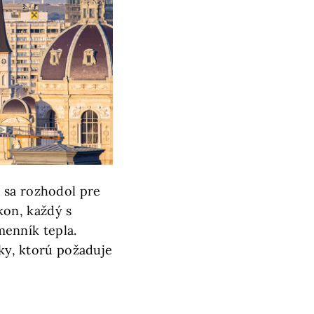
 sa rozhodol pre
on, každý s
enník tepla.
zky, ktorú požaduje