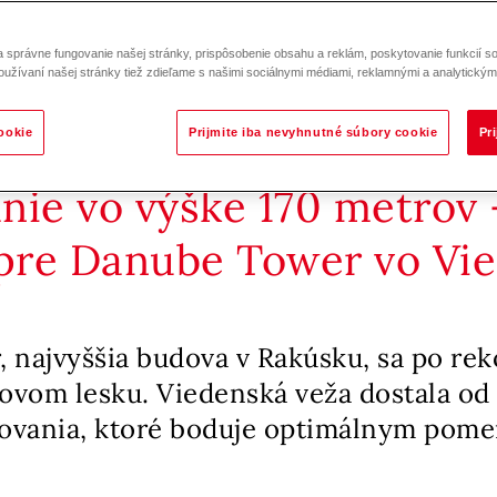
správne fungovanie našej stránky, prispôsobenie obsahu a reklám, poskytovanie funkcií so
oužívaní našej stránky tiež zdieľame s našimi sociálnymi médiami, reklamnými a analytickými
ookie
Prijmite iba nevyhnutné súbory cookie
Pr
nie vo výške 170 metrov 
 pre Danube Tower vo Vi
 najvyššia budova v Rakúsku, sa po rek
novom lesku. Viedenská veža dostala od
rovania, ktoré boduje optimálnym pom