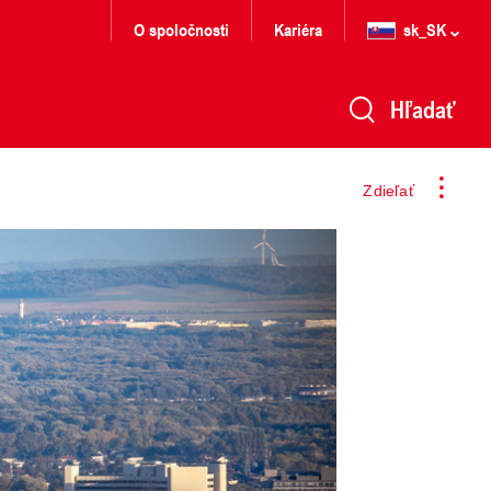
O spoločnosti
Kariéra
sk_SK
Hľadať
Zdieľať