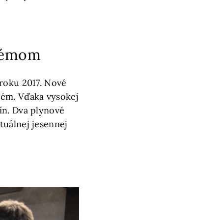
stémom
 roku 2017. Nové
tém. Vďaka vysokej
ín. Dva plynové
tuálnej jesennej