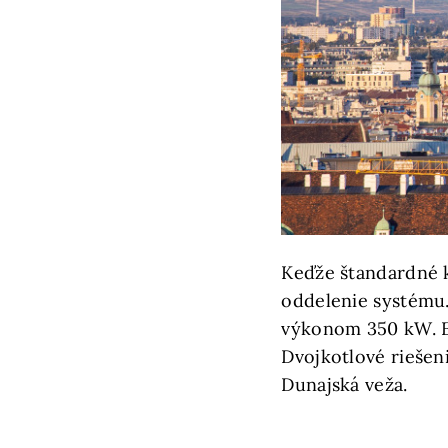
Keďže štandardné k
oddelenie systému
výkonom 350 kW. E
Dvojkotlové riešeni
Dunajská veža.