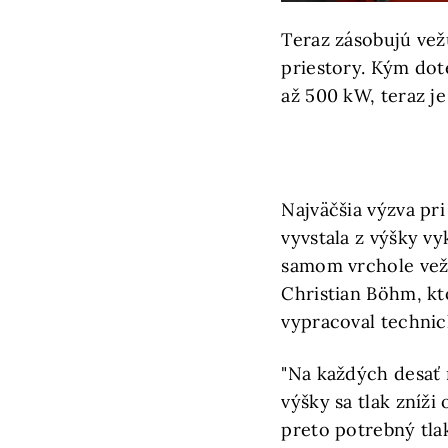
Teraz zásobujú vež
priestory. Kým dot
až 500 kW, teraz je
Najväčšia výzva pr
vyvstala z výšky v
samom vrchole vež
Christian Böhm, kt
vypracoval technick
"Na každých desať
výšky sa tlak zníži 
preto potrebný tlak