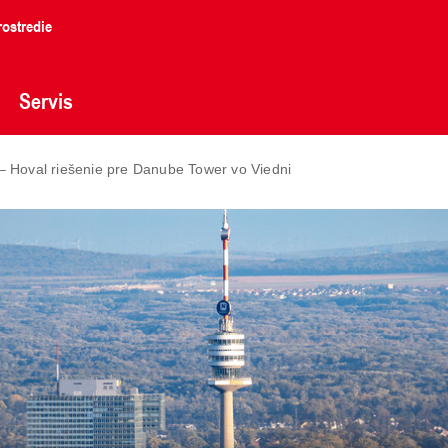
ostredie
Servis
– Hoval riešenie pre Danube Tower vo Viedni