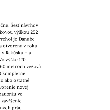
čne. Šesť návrhov
lkovou výškou 252
vrchol je Danube
a otvorená v roku
 v Rakúsku – a
Vo výške 170
 160 metroch vežová
18 kompletne
o ako ostatné
tvorenie novej
onaubräu vo
 zavŕšenie
ných prác.