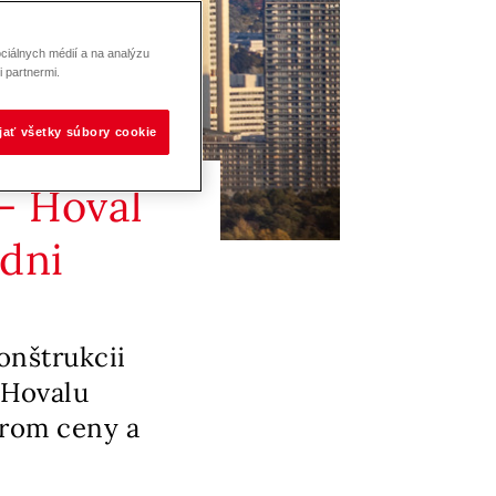
ciálnych médií a na analýzu
 partnermi.
ijať všetky súbory cookie
– Hoval
edni
onštrukcii
 Hovalu
erom ceny a