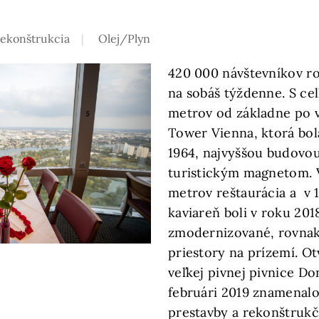
ekonštrukcia
Olej/Plyn
420 000 návštevníkov ro
na sobáš týždenne. S ce
metrov od základne po 
Tower Vienna, ktorá bol
1964, najvyššou budovou
turistickým magnetom. 
metrov reštaurácia a v
kaviareň boli v roku 20
zmodernizované, rovnak
priestory na prízemí. O
veľkej pivnej pivnice D
februári 2019 znamenalo
prestavby a rekonštrukč