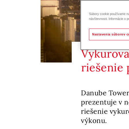
Súbory cookie používame na 
návštevnosti. Informácie o p
Nastavenia súborov c
Vykurova
riešenie
Danube Tower,
prezentuje v 
riešenie vyku
výkonu.