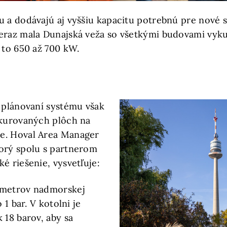
u a dodávajú aj vyššiu kapacitu potrebnú pre nové 
eraz mala Dunajská veža so všetkými budovami vyk
 to 650 až 700 kW.
i plánovaní systému však
ykurovaných plôch na
e. Hoval Area Manager
orý spolu s partnerom
é riešenie, vysvetľuje:
 metrov nadmorskej
o 1 bar. V kotolni je
 18 barov, aby sa