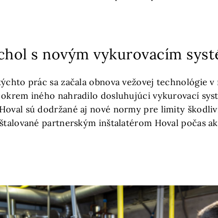
rchol s novým vykurovacím sy
týchto prác sa začala obnova vežovej technológie v
 okrem iného nahradilo dosluhujúci vykurovací sys
Hoval sú dodržané aj nové normy pre limity škodliv
nštalované partnerským inštalatérom Hoval počas ak