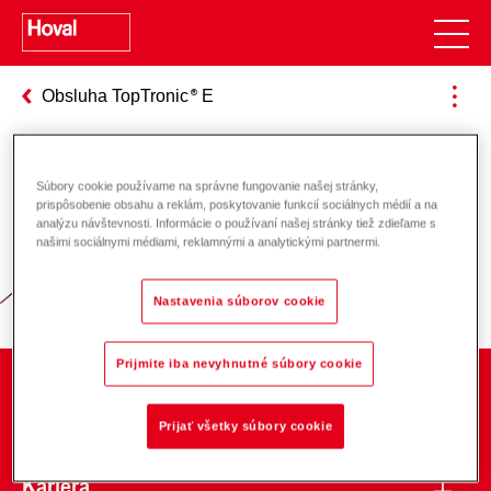
Obsluha TopTronic
E
Súbory cookie používame na správne fungovanie našej stránky,
Zodpovednosť za energiu a životné
prispôsobenie obsahu a reklám, poskytovanie funkcií sociálnych médií a na
analýzu návštevnosti. Informácie o používaní našej stránky tiež zdieľame s
prostredie
našimi sociálnymi médiami, reklamnými a analytickými partnermi.
Nastavenia súborov cookie
Prijmite iba nevyhnutné súbory cookie
O spoločnosti
Prijať všetky súbory cookie
Kariéra