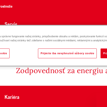
ostredie
Servis
správne fungovanie našej stránky, prispôsobenie obsahu a reklám, poskytovanie funkcií so
oužívaní našej stránky tiež zdieľame s našimi sociálnymi médiami, reklamnými a analytickými
ookie
Prijmite iba nevyhnutné súbory cookie
Pr
Zodpovednosť za energiu a
Kariéra