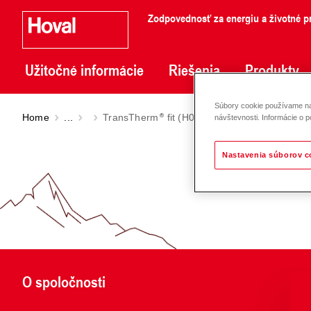
Zodpovednosť za energiu a životné pr
Užitočné informácie
Riešenia
Produkty
Súbory cookie používame na 
Home
...
TransTherm
fit (H0/N10 - H0/N40)
návštevnosti. Informácie o p
Nastavenia súborov c
O spoločnosti